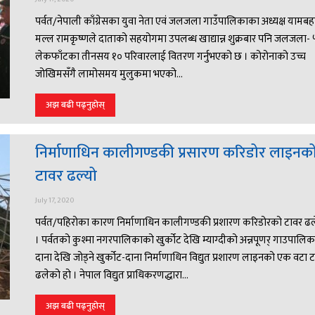
पर्वत/नेपाली काँग्रेसका युवा नेता एवं जलजला गाउँपालिकाका अध्यक्ष यामबह
मल्ल रामकृष्णले दाताको सहयोगमा उपलब्ध खाद्यान्न शुक्रबार पनि जलजला- 
लेकफाँटका तीनसय १० परिवारलाई वितरण गर्नुभएको छ । कोरोनाको उच्च
जोखिमसँगै लामोसमय मुलुकमा भएको...
अझ बढी पढ्नुहोस्
निर्माणाधिन कालीगण्डकी प्रसारण करिडोर लाइनक
टावर ढल्यो
July 17, 2020
पर्वत/पहिरोका कारण निर्माणाधिन कालीगण्डकी प्रशारण करिडोरको टावर ढ
। पर्वतको कुश्मा नगरपालिकाको खुर्कोट देखि म्याग्दीको अन्नपूणर् गाउपालिक
दाना देखि जोड्ने खुर्कोट-दाना निर्माणाधिन विद्युत प्रशारण लाइनको एक वटा 
ढलेको हो । नेपाल विद्युत प्राधिकरणद्धारा...
अझ बढी पढ्नुहोस्