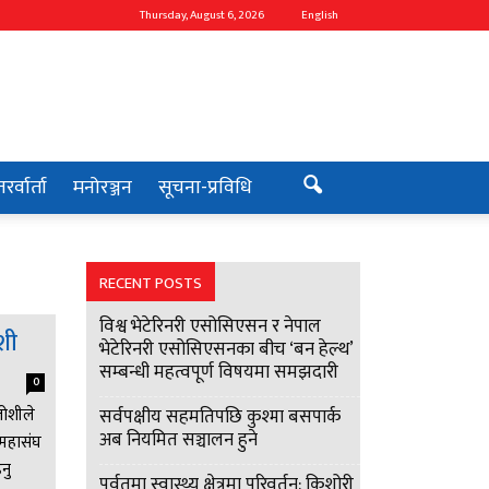
Thursday, August 6, 2026
English
रर्वार्ता
मनोरञ्जन
सूचना-प्रविधि
RECENT POSTS
विश्व भेटेरिनरी एसोसिएसन र नेपाल
ोशी
भेटेरिनरी एसोसिएसनका बीच ‘बन हेल्थ’
सम्बन्धी महत्वपूर्ण विषयमा समझदारी
0
जोशीले
सर्वपक्षीय सहमतिपछि कुश्मा बसपार्क
अब नियमित सञ्चालन हुने
 महासंघ
नु
पर्वतमा स्वास्थ्य क्षेत्रमा परिवर्तन: किशोरी