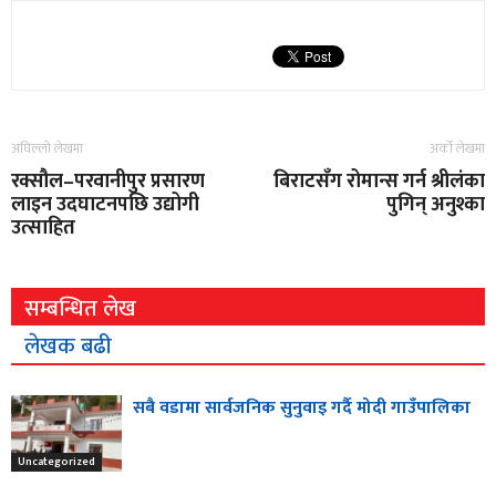
अघिल्लो लेखमा
अर्को लेखमा
रक्सौल–परवानीपुर प्रसारण
बिराटसँग रोमान्स गर्न श्रीलंका
लाइन उदघाटनपछि उद्योगी
पुगिन् अनुश्का
उत्साहित
सम्बन्धित लेख
लेखक बढी
सबै वडामा सार्वजनिक सुनुवाइ गर्दै मोदी गाउँपालिका
Uncategorized