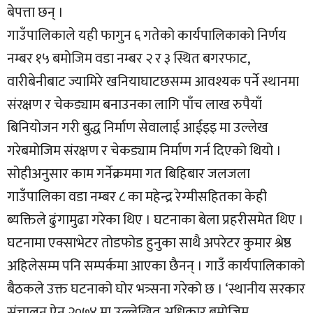
बेपत्ता छन् ।
गाउँपालिकाले यही फागुन ६ गतेको कार्यपालिकाको निर्णय
नम्बर १५ बमोजिम वडा नम्बर २ र ३ स्थित बगरफाट,
वारीबेनीबाट ज्यामिरे खनियाघाटछसम्म आवश्यक पर्ने स्थानमा
संरक्षण र चेकड्याम बनाउनका लागि पाँच लाख रुपैयाँ
बिनियोजन गरी बुद्ध निर्माण सेवालाई आईइइ मा उल्लेख
गरेबमोजिम संरक्षण र चेकड्याम निर्माण गर्न दिएको थियो ।
सोहीअनुसार काम गर्नेक्रममा गत बिहिबार जलजला
गाउँपालिका वडा नम्बर ८ का महेन्द्र रेग्मीसहितका केही
ब्यक्तिले ढुंगामुढा गरेका थिए । घटनाका बेला प्रहरीसमेत थिए ।
घटनामा एक्साभेटर तोडफोड हुनुका साथै अपरेटर कुमार श्रेष्ठ
अहिलेसम्म पनि सम्पर्कमा आएका छैनन् । गाउँ कार्यपालिकाको
बैठकले उक्त घटनाको घोर भत्र्सना गरेको छ । ‘स्थानीय सरकार
संचालन ऐन २०७४ मा उल्लेखित अधिकार बमोजिम