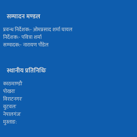
सम्पादन मण्डल
प्रवन्ध निर्देशक:- ओमप्रसाद शर्मा घायल
निर्देशक:- पवित्रा शर्मा
सम्पादक:- नारायण पौडेल
स्थानीय प्रतिनिधिः
काठमाण्डौः
पोखराः
विराटनगरः
वुटवलः
नेपालगंजः
मुस्ताङ: