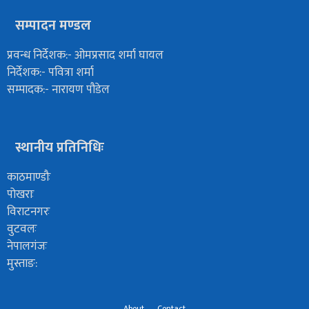
सम्पादन मण्डल
प्रवन्ध निर्देशक:- ओमप्रसाद शर्मा घायल
निर्देशक:- पवित्रा शर्मा
सम्पादक:- नारायण पौडेल
स्थानीय प्रतिनिधिः
काठमाण्डौः
पोखराः
विराटनगरः
वुटवलः
नेपालगंजः
मुस्ताङ:
About
Contact