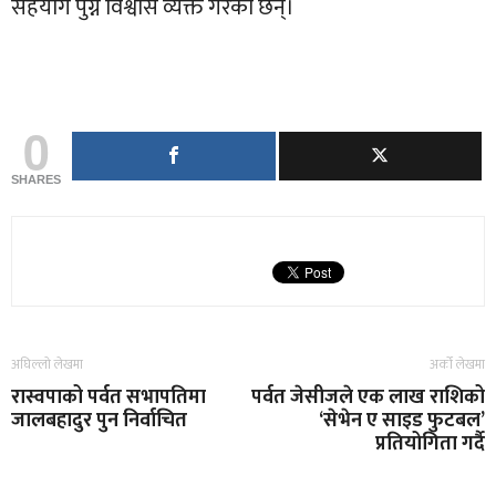
सहयोग पुग्ने विश्वास व्यक्त गरेका छन्।
0
SHARES
अघिल्लो लेखमा
अर्को लेखमा
रास्वपाको पर्वत सभापतिमा
पर्वत जेसीजले एक लाख राशिको
जालबहादुर पुन निर्वाचित
‘सेभेन ए साइड फुटबल’
प्रतियोगिता गर्दै