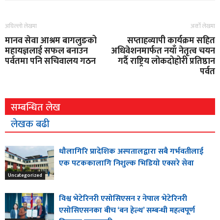
अघिल्लो लेखमा
अर्को लेखमा
मानव सेवा आश्रम बागलुङको
सप्ताहव्यापी कार्यक्रम सहित
महायज्ञलाई सफल बनाउन
अधिवेशनमार्फत नयाँ नेतृत्व चयन
पर्वतमा पनि सचिवालय गठन
गर्दै राष्ट्रिय लोकदोहोरी प्रतिष्ठान
पर्वत
सम्बन्धित लेख
लेखक बढी
धौलागिरि प्रादेशिक अस्पतालद्वारा सबै गर्भवतीलाई
एक पटककालागि निशुल्क भिडियो एक्सरे सेवा
Uncategorized
विश्व भेटेरिनरी एसोसिएसन र नेपाल भेटेरिनरी
एसोसिएसनका बीच ‘बन हेल्थ’ सम्बन्धी महत्वपूर्ण