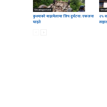
Uncategorized
Uncat
कुश्माको माझमेलामा जिप दुर्घटना: एकजना
२५ वर
घाइते
सञ्च