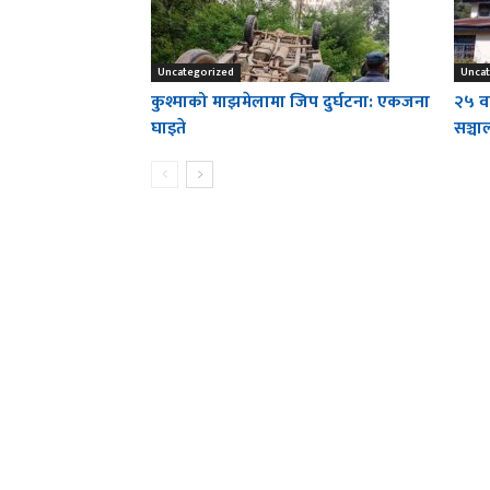
Uncategorized
Uncat
कुश्माको माझमेलामा जिप दुर्घटना: एकजना
२५ वर
घाइते
सञ्च