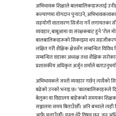
अभिभावक शिक्षाले बालबालिकाहरूलाई उनीहरूको 
कल्याणमा योगदान पुर्‍याउने, अभिभावकत्वका
सहयोगी वातावरण सिर्जना गर्ने लगायतका सीप 
व्यवहार, बाबुआमा वा संरक्षकबाट हुने ‘
बालबालिकाहरूको सिकाइमा थप सहजीकरण गर्
लक्षित गरी शैक्षिक क्षेत्रसँग सम्बन्धित विविध
सम्बन्धित वडाका अध्यक्ष तथा शैक्षिक सरोक
प्रशासकीय अधिकृत अर्जुन शर्माले बताउनुभयो
अभिभावकले जस्तो व्यवहार गर्छन् त्यसैको
बढेको उनको भनाइ छ। ‘बालबालिकाहरूले दिउ
बेलुका वा विद्यालय बाहेकको समयका शिक्षक भ
सञ्जालमा समय बिताउँछौँ। अनि बच्चाले त्य
आफै चलाउँछौँ। यस्ता धेरै विषय छन्, जुन अ