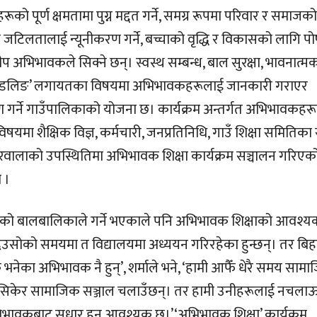
पूर्ण क्षमतामा पुग्न मद्दत गर्ने, समग्र रूपमा परिवार र समाजको
 जटिलतालाई न्यूनीकरण गर्ने, बच्चाको वृद्धि र विकासको लागि प
अभिभावकले सिक्ने छन्। स्वस्थ सम्बन्ध, बाल सुरक्षा, भावनात्म
रोल मोडलिङ’ लगायतका विषयमा अभिभावकहरूलाई जानकारी गराएर
ने गाउँपालिकाको योजना छ। कार्यक्रम अन्तर्गत अभिभावकहर
 विषयमा शैक्षिक विज्ञ, कर्मचारी, जनप्रतिनिधि, गाउँ शिक्षा समितिका
ारवालाको उपस्थितिमा अभिभावक शिक्षा कार्यक्रम सञ्चालन गरिएको
 ।
 सिको बालबालिकाले गर्ने भएकाले पनि अभिभावक शिक्षाको आवश्
सोको समयमा त विद्यालयमा अध्ययन गरिरहेका हुन्छन्। तर बिह
नेका अभिभावक नै हुन्’, शर्माले भने, ‘हामी आफैँ धेरै समय साम
ही सिकेर सामाजिक सञ्जाल चलाउँछन्। तर हामी उनीहरूलाई नचलाऊ 
भिभावकबाट सुधार हुन आवश्यक छ।’‘अभिभावक शिक्षा’ कार्यक्रम